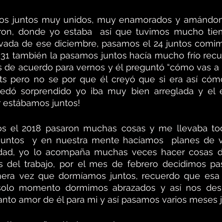
os juntos muy unidos, muy enamorados y amándono
aron, donde yo estaba  así que tuvimos mucho tiem
evada de ese diciembre, pasamos el 24 juntos comim
l 31 también la pasamos juntos hacía mucho frío recu
 de acuerdo para vernos y él preguntó “cómo vas a i
ts pero no se por que él creyó que si era así cómo 
dó sorprendido yo iba muy bien arreglada y el e
 estábamos juntos!
os el 2018 pasaron muchas cosas y me llevaba todo
untos  y en nuestra mente hacíamos  planes de viv
d, yo lo acompaña muchas veces hacer cosas del
 del trabajo, por el mes de febrero decidimos pas
rimera vez que dormíamos juntos, recuerdo que esa
olo momento dormimos abrazados y así nos despe
tanto amor de él para mi y así pasamos varios meses j