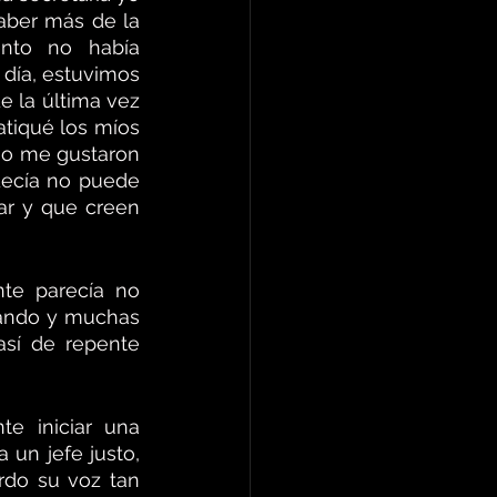
ber más de la 
to no había 
día, estuvimos 
 la última vez 
tiqué los míos 
no me gustaron 
decía no puede 
r y que creen 
te parecía no 
uando y muchas 
sí de repente 
e iniciar una 
un jefe justo, 
do su voz tan 