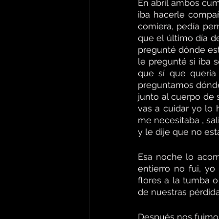
En abril ambos cum
iba hacerle compañ
comiera, pedía perm
que el último día d
pregunté dónde esta
le pregunté si iba 
que sí que quería 
preguntamos dónde t
junto al cuerpo de
vas a cuidar yo lo
me necesitaba , sal
y le dije que no es
Esa noche lo acomp
entierro no fui, y
flores a la tumba o
de nuestras pérdida
Después nos fuimos 