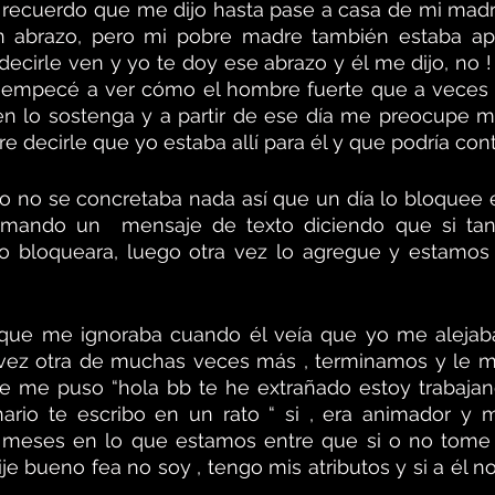
e recuerdo que me dijo hasta pase a casa de mi madr
n abrazo, pero mi pobre madre también estaba ap
ecirle ven y yo te doy ese abrazo y él me dijo, no ! y
o empecé a ver cómo el hombre fuerte que a veces 
en lo sostenga y a partir de ese día me preocupe m
 decirle que yo estaba allí para él y que podría con
 yo no se concretaba nada así que un día lo bloquee
ando un  mensaje de texto diciendo que si tan 
o bloqueara, luego otra vez lo agregue y estamos e
 que me ignoraba cuando él veía que yo me alejab
vez otra de muchas veces más , terminamos y le m
e me puso “hola bb te he extrañado estoy trabajand
nario te escribo en un rato “ si , era animador y 
 meses en lo que estamos entre que si o no tome l
ije bueno fea no soy , tengo mis atributos y si a él no