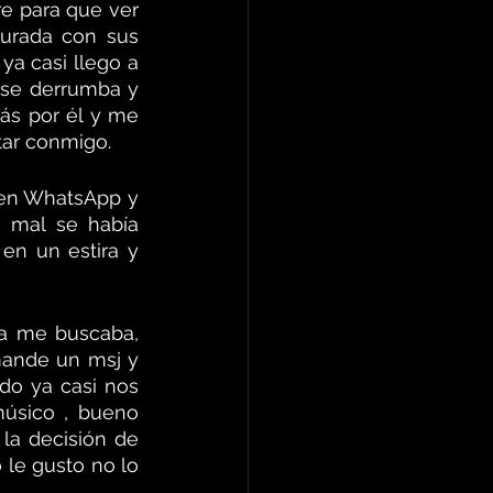
e para que ver 
urada con sus 
a casi llego a 
se derrumba y 
ás por él y me 
tar conmigo.
 en WhatsApp y 
mal se había 
n un estira y 
a me buscaba, 
ande un msj y 
o ya casi nos 
músico , bueno 
a decisión de 
 le gusto no lo 