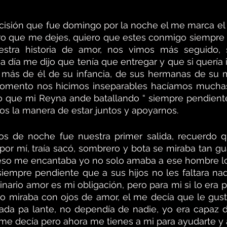
isión que fue domingo por la noche el me marca el 
o que me dejes, quiero que estes conmigo siempre “ 
uestra historia de amor, nos vimos más seguido, s
ía me dijo que tenía que entregar y que si quería ir, 
 más de él de su infancia, de sus hermanas de su 
momento nos hicimos inseparables hacíamos muchas 
o que mi Reyna ande batallando “ siempre pendiente
os la manera de estar juntos y apoyarnos.
os de noche fue nuestra primer salida, recuerdo q
por mí, traía sacó, sombrero y bota se miraba tan gu
 eso me encantaba yo no solo amaba a ese hombre lo
 siempre pendiente que a sus hijos no les faltara nada
nario amor es mi obligación, pero para mi si lo era p
 lo miraba con ojos de amor, el me decía que le gus
da pa lante, no dependía de nadie, yo era capaz de
 me decía pero ahora me tienes a mi para ayudarte y