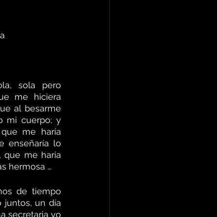
da
a, sola pero 
e me hiciera 
que al besarme 
o mi cuerpo; y 
 que me haría 
 enseñaría lo 
, que me haría 
más hermosa …
os de tiempo 
juntos, un día 
 secretaria yo 