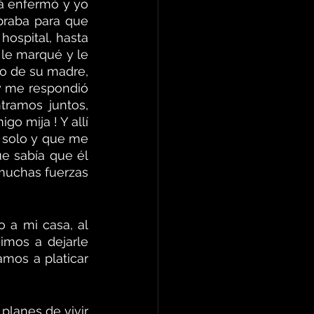
á enfermó y yo 
raba para que 
ospital, hasta 
le marqué y le 
o de su madre, 
 y me respondió 
tramos juntos, 
 mija ! Y allí 
solo y que me 
e sabía que él 
muchas fuerzas 
 a mi casa, al 
imos a dejarle 
amos a platicar 
lanes de vivir 