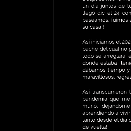
un día juntos de t
llegó dic el 24 co
paseamos, fuimos a
su casa ! 
Así iniciamos el 20
bache del cual no 
todo se arreglara,
donde estaba  tení
dábamos tiempo y v
maravillosos, regr
Así transcurrieron
pandemia que me l
murió, dejándome
aprendiendo a vivir
tanto desde el día 
de vuelta!