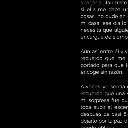
apagada , tan trist
si ella me daba u
cosas, no dude en d
mi casa, ese día l
necesita que algui
encargué de siempre
Aún así entre él y
recuerdo que me m
portado para que l
encoge sin razón.
A veces yo sentía
recuerdo que una 
mi sorpresa fue qu
toca subir al esce
después de casi 6
dejarlo por la paz d
puedo obligar.