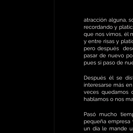
atracción alguna, 
recordando y plati
que nos vimos, él m
y entre risas y pla
pero después  desc
pasar de nuevo por
pues si paso de nu
Después él se dis
interesarse más en
veces quedamos de
hablamos o nos m
Pasó mucho tiempo
pequeña empresa y q
un día le mande u