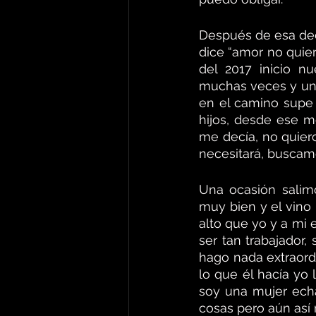
Después de esa dec
dice “amor no quier
del 2017 inicio n
muchas veces y una d
en el camino supe
hijos, desde ese 
me decía, no quier
necesitará, buscam
Una ocasión salim
muy bien y el vino 
alto que yo y a mi
ser tan trabajador,
hago nada extraordi
lo que él hacía yo
soy una mujer echa
cosas pero aún así