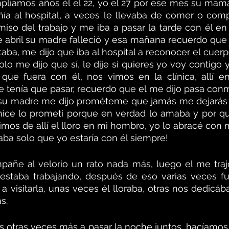
plíamos años él el 22, yo el 27 por ese mes su mam
ía al hospital, a veces le llevaba de comer o comp
iso del trabajo y me iba a pasar la tarde con él en h
e abril su madre falleció y esa mañana recuerdo que 
ba, me dijo que iba al hospital a reconocer el cuerp
solo me dijo que sí, le dije si quieres yo voy contigo
que fuera con él, nos vimos en la clínica, allí en
enía que pasar, recuerdo que el me dijo pasa conmigo
 su madre me dijo prométeme que jamás me dejarás 
 hice lo prometí porque en verdad lo amaba y por qu
imos de allí el lloro en mi hombro, yo lo abracé con 
taba solo que yo estaría con él siempre! 
añe al velorio un rato nada más, luego el me trajo
o estaba trabajando, después de eso varias veces fu
 a visitarla, unas veces él lloraba, otras nos dedicáb
s. 
otras veces más a pasar la noche juntos, hacíamos p