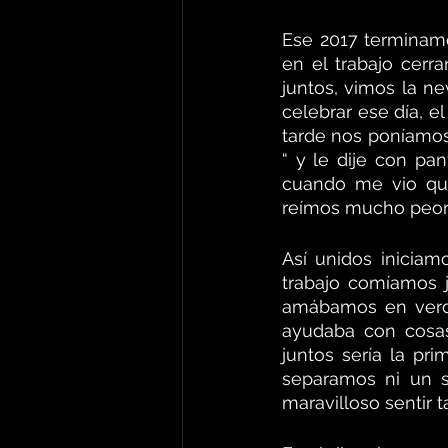
Ese 2017 terminam
en el trabajo cerr
juntos, vimos la n
celebrar ese día, e
tarde nos poníamos
“ y le dije con pan
cuando me vio que
reímos mucho peor
Así unidos iniciam
trabajo comíamos j
amábamos en verda
ayudaba con cosas
juntos sería la p
separamos ni un s
maravilloso sentir 