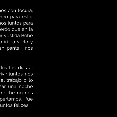
s con locura, 
po para estar 
os juntos para 
erdo que en la 
r vestida Bebe 
iría a verlo y 
n pants , nos 
s los días al 
ir juntos nos 
 trabajo o lo 
ar una noche  
 noche no nos 
rtamos... fue 
untos felices