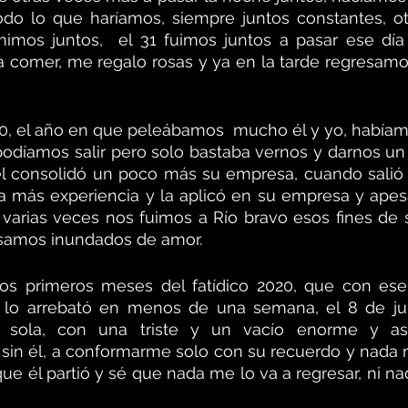
odo lo que haríamos, siempre juntos constantes, ot
mimos juntos,  el 31 fuimos juntos a pasar ese día
 comer, me regalo rosas y ya en la tarde regresamo
20, el año en que peleábamos  mucho él y yo, habíam
podíamos salir pero solo bastaba vernos y darnos un
 el consolidó un poco más su empresa, cuando salió
a más experiencia y la aplicó en su empresa y apes
arias veces nos fuimos a Río bravo esos fines de 
esamos inundados de amor.
 los primeros meses del fatídico 2020, que con ese
o arrebató en menos de una semana, el 8 de juli
 sola, con una triste y un vacío enorme y así
 sin él, a conformarme solo con su recuerdo y nada m
que él partió y sé que nada me lo va a regresar, ni na