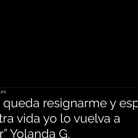
ura
 queda resignarme y esp
ra vida yo lo vuelva a
r” Yolanda G.