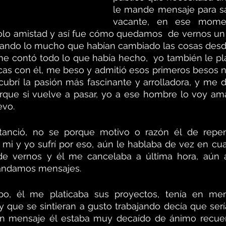
le mande mensaje para sa
vacante, en ese momen
solo amistad y así fue cómo quedamos  de vernos un 
cando lo mucho que habían cambiado las cosas desde
e contó todo lo que había hecho,  yo también le pla
ticas con él, me beso y admitió esos primeros besos 
ubrí la pasión más fascinante y arrolladora, y me 
que si vuelve a pasar, yo a ese hombre lo voy ama
evo.
tanció, no se porque motivo o razón él de repen
 mi y yo sufrí por eso, aún le hablaba de vez en c
 vernos y él me cancelaba a última hora, aún a
andamos mensajes.
, él me platicaba sus proyectos, tenía en ment
ue se sintieran a gusto trabajando decía que sería 
n mensaje él estaba muy decaído de ánimo recuer