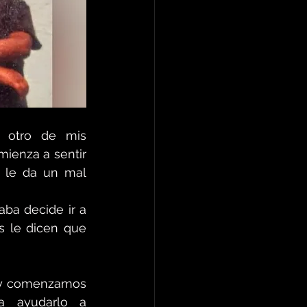
 otro de mis 
ienza a sentir 
 le da un mal 
ba decide ir a 
s le dicen que 
 y comenzamos 
a ayudarlo a 