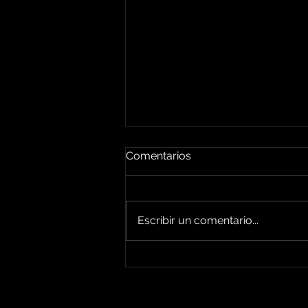
Comentarios
Escribir un comentario...
El amor trasciende, el amor
nunca muere, nuestras
almas estarán conectadas
por siempre. Estefanía S