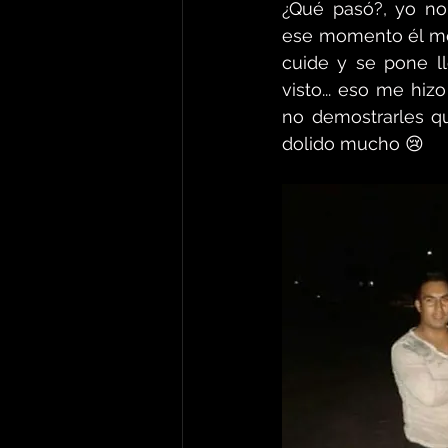
¿Qué pasó?, yo no
ese momento él me 
cuide y se pone ll
visto... eso me hizo
no demostrarles q
dolido mucho 😢