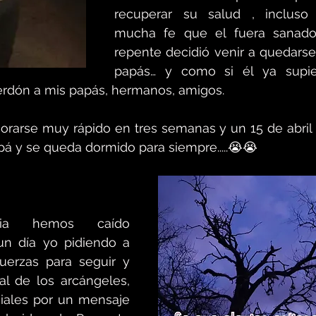
recuperar su salud , incluso
mucha fe que el fuera sanado
repente decidió venir a quedarse
papás… y como si él ya supier
rdón a mis papás, hermanos, amigos. 
rarse muy rápido en tres semanas y un 15 de abril 2
pá y se queda dormido para siempre.....😭😭 
ia hemos caído 
n día yo pidiendo a 
erzas para seguir y 
 de los arcángeles, 
ciales por un mensaje 