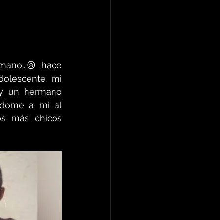
mano..😢 hace 
olescente mi 
y un hermano 
ndome a mi al 
s más chicos 