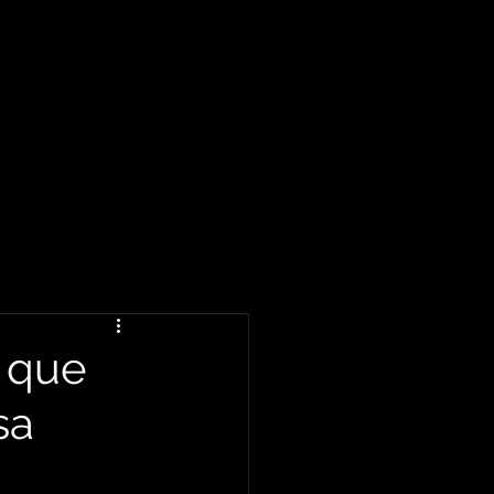
r que
sa