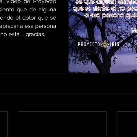
l video de Proyecto 
siento que de alguna 
iende el dolor que se 
 abrazar a esa persona 
 está..... gracias.