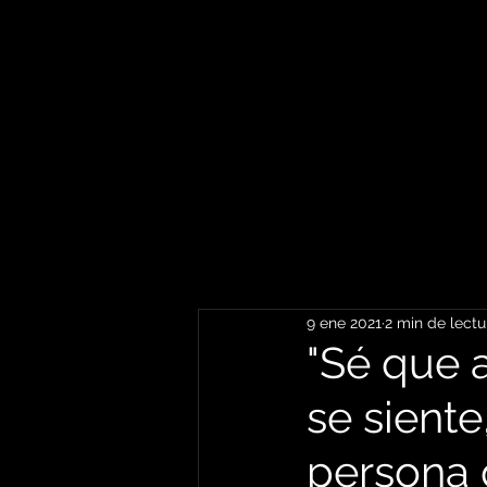
9 ene 2021
2 min de lectu
"Sé que 
se siente
persona 