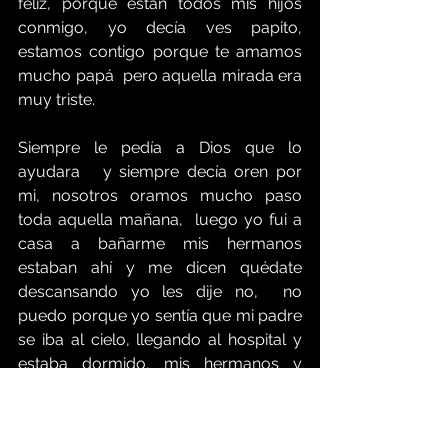
feliz, porque están todos mis hijos 
conmigo, yo decía ves papito, 
estamos contigo porque te amamos 
mucho papá  pero aquella mirada era 
muy triste.
Siempre le pedía a Dios que lo 
ayudara   y siempre decía oren por 
mi, nosotros oramos mucho paso 
toda aquella mañana,  luego yo fui a 
casa a bañarme mis hermanos 
estaban ahí y me dicen quédate 
descansando yo les dije no,  no 
puedo porque yo sentía que mi padre 
se iba al cielo, llegando al hospital y 
estaba dormido, mis hermanos y 
hermanas estaban orando en la 
capilla del hospital, yo fui hice una 
oración y le pedí a Dios que si me iba 