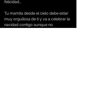
felicidad...
Tu mamita desde el cielo debe estar 
muy orgullosa de ti y va a celebrar la 
navidad contigo aunque no 
físicamente, sino espiritualmente, ella 
estará presente bendiciéndote más 
para este 2021. 
Gracias, se me quedan cortas las 
palabras para darte las gracias... 
Mil gracias PROYECTO IRIS FELIZ 
2021 ❤️🙏❤️
perdí a mi abuela
Ver todo
Entradas relacionadas