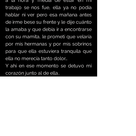
a la hora y media de estar en mi 
trabajo se nos fue, ella ya no podía 
hablar ni ver pero esa mañana antes 
de irme bese su frente y le dije cuánto 
la amaba y que debía ir a encontrarse 
con su mamita, le prometí que velaría 
por mis hermanas y por mis sobrinos 
para que ella estuviera tranquila que 
ella no merecía tanto dolor…
Y ahí en ese momento se detuvo mi 
corazón junto al de ella..
Mi mami perdió el habla y la vista, sé 
que me escuchaba y por eso nunca 
dejé de decirle que la amo, sé que 
todavía me escucha pero ya no me 
abraza, le prometí ser fuerte para ella 
y no lo he sido, siento que necesito 
ayuda psicológica pero no me he 