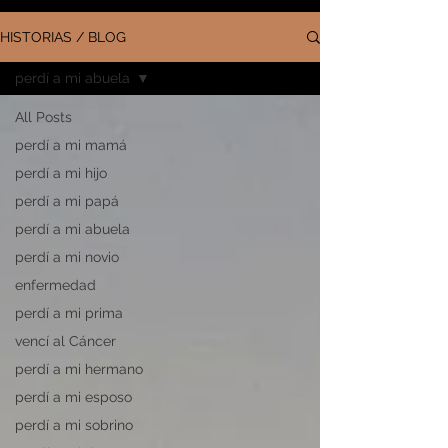
HISTORIAS / BLOG
perdí a mi abuela
All Posts
perdí a mi mamá
perdí a mi hijo
perdí a mi papá
perdí a mi abuela
perdí a mi novio
enfermedad
perdí a mi prima
vencí al Cáncer
perdí a mi hermano
perdí a mi esposo
perdí a mi sobrino