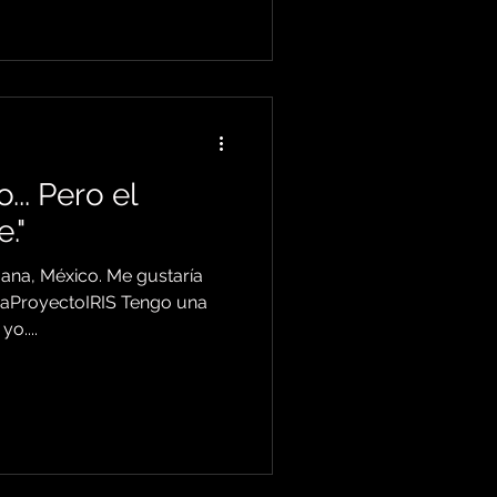
... Pero el
."
uana, México. Me gustaría
liaProyectoIRIS Tengo una
o....