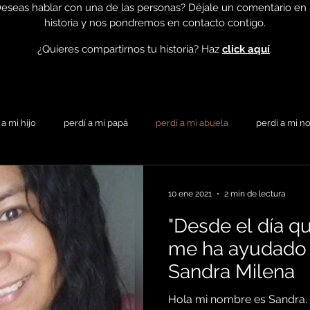
eseas hablar con una de las personas? Déjale un comentario en
historia y nos pondremos en contacto contigo.
¿Quieres compartirnos tu historia? Haz
click aquí
.
 a mi hijo
perdí a mi papá
perdí a mi abuela
perdí a mi n
r
perdí a mi hermano
perdí a mi esposo
perdí a mi sobr
10 ene 2021
2 min de lectura
"Desde el día qu
buelos
perdí a mi suegro
perdí a mi nieto
perdí a mi nuer
me ha ayudado 
Sandra Milena
Hola mi nombre es Sandra. 