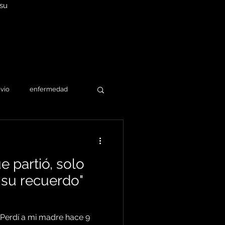
 su
ovio
enfermedad
ino
perdí a mi tía
e partió, solo
a
perdí a mi abuela
su recuerdo"
Perdí a mi madre hace 9