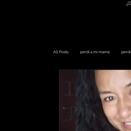
¿D
All Posts
perdí a mi mamá
perdí
perdí a mi prima
vencí al Cánce
Perdí a mi amigo
perdí a mis a