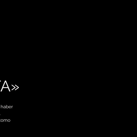
TA»
 haber
.
 como